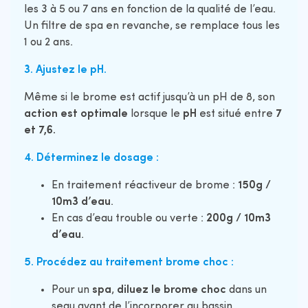
les 3 à 5 ou 7 ans en fonction de la qualité de l’eau.
Un filtre de spa en revanche, se remplace tous les
1 ou 2 ans.
3.
Ajustez le pH
.
Même si le brome est actif jusqu’à un pH de 8, son
action est optimale
lorsque le
pH
est situé entre
7
et 7,6.
4. Déterminez le dosage :
En traitement réactiveur de brome :
150g /
10m3 d’eau
.
En cas d’eau trouble ou verte :
200g / 10m3
d’eau
.
5. Procédez au traitement brome choc :
Pour un
spa
,
diluez le brome choc
dans un
seau avant de l’incorporer au bassin.