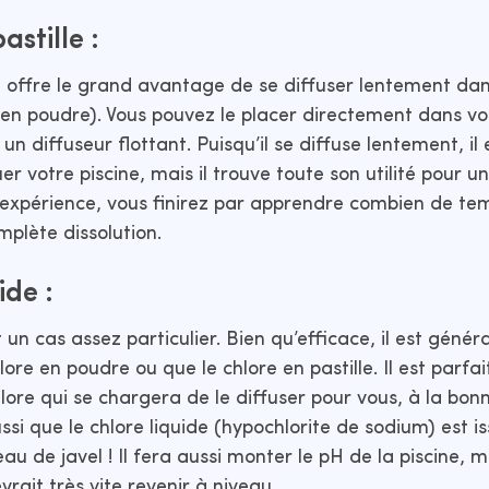
astille :
le offre le grand avantage de se diffuser lentement dan
 en poudre). Vous pouvez le placer directement dans v
un diffuseur flottant. Puisqu’il se diffuse lentement, i
r votre piscine, mais il trouve toute son utilité pour 
l’expérience, vous finirez par apprendre combien de tem
plète dissolution.
ide :
t un cas assez particulier. Bien qu’efficace, il est gén
ore en poudre ou que le chlore en pastille. Il est parfa
lore qui se chargera de le diffuser pour vous, à la bon
i que le chlore liquide (hypochlorite de sodium) est 
’eau de javel ! Il fera aussi monter le pH de la piscine, m
devrait très vite revenir à niveau