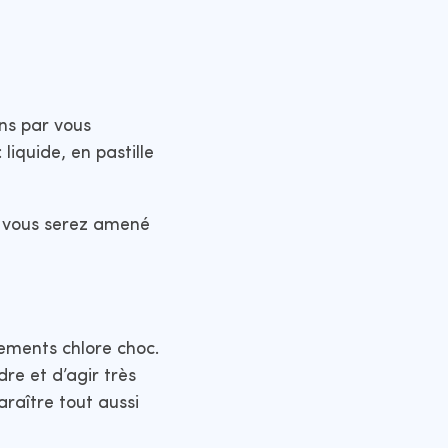
ns par vous
liquide, en pastille
e vous serez amené
tements chlore choc.
dre et d’agir très
araître tout aussi