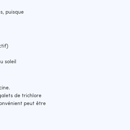
s, puisque
tif)
u soleil
cine.
galets de trichlore
convénient peut être