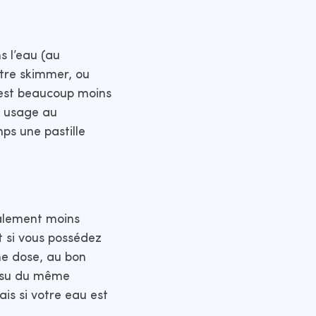
s l’eau (au
otre skimmer, ou
l est beaucoup moins
un usage au
ps une pastille
éralement moins
it si vous possédez
ne dose, au bon
issu du même
ais si votre eau est