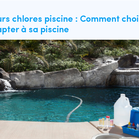
urs chlores piscine : Comment chois
pter à sa piscine