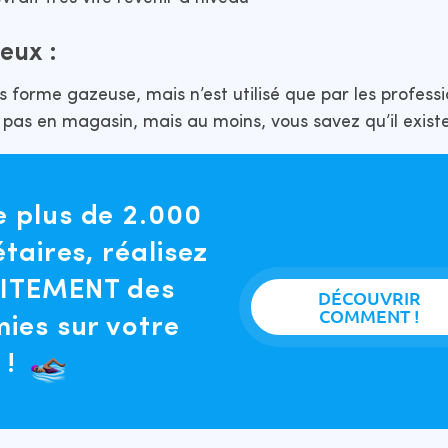
eux :
s forme gazeuse, mais n’est utilisé que par les professi
 pas en magasin, mais au moins, vous savez qu’il existe
plus de 2.000
taires, réalisez
ITEMENT des
DÉCOUVRIR
COMMENT !
ies sur votre
 !