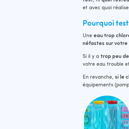
test
, ni
quel testeur
et avec quoi réalise
Pourquoi teste
Une
eau trop chlo
néfastes sur votre
Si il y a
trop peu de
votre eau trouble et
En revanche,
si le 
équipements (pompe, 