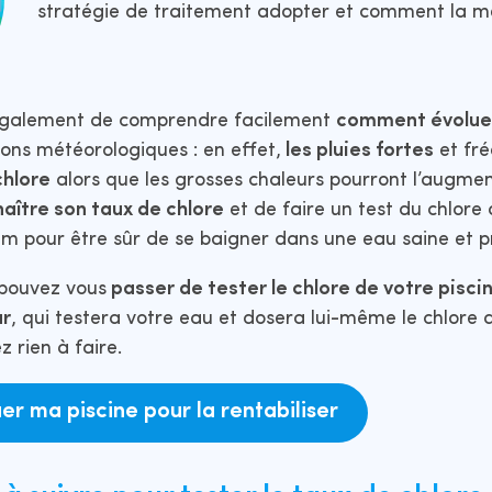
stratégie de traitement adopter et comment la me
également de comprendre facilement
comment évolue
ions météorologiques : en effet,
les pluies fortes
et fré
chlore
alors que les grosses chaleurs pourront l’augment
aître son taux de chlore
et de faire un test du chlore 
m pour être sûr de se baigner dans une eau saine et p
 pouvez vous
passer de tester le chlore de votre pisci
ur
, qui testera votre eau et dosera lui-même le chlor
 rien à faire.
uer ma piscine pour la rentabiliser