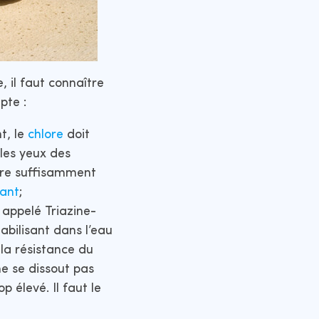
 il faut connaître
pte :
t, le
chlore
doit
 les yeux des
être suffisamment
lant
;
 appelé Triazine-
abilisant dans l’eau
la résistance du
 ne se dissout pas
p élevé. Il faut le