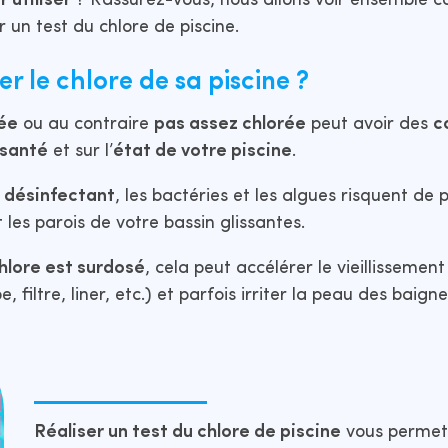
 utiliser
? Rassurez-vous, nous allons voir ensemble 
r un test du chlore de piscine.
r le chlore de sa piscine ?
rée
ou au contraire
pas assez chlorée
peut avoir des
c
 santé
et sur l’
état de votre piscine
.
 désinfectant
, les bactéries et les algues risquent de 
 les parois de votre bassin glissantes.
chlore est surdosé
, cela peut accélérer le vieillissemen
filtre, liner, etc.) et parfois irriter la peau des baigne
Réaliser un test du chlore de piscine
vous permet 