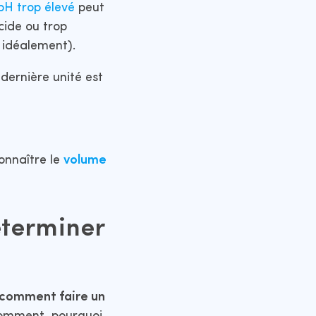
pH trop élevé
peut
acide ou trop
4 idéalement).
dernière unité est
connaître le
volume
éterminer
comment faire un