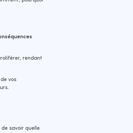
comment, pourquoi
onséquences
proliférer, rendant
t de vos
urs.
de savoir quelle