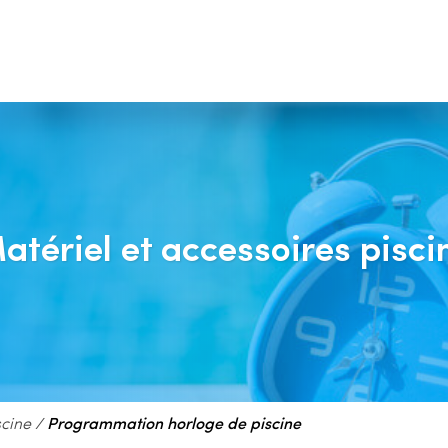
atériel et accessoires pisci
scine
/
Programmation horloge de piscine