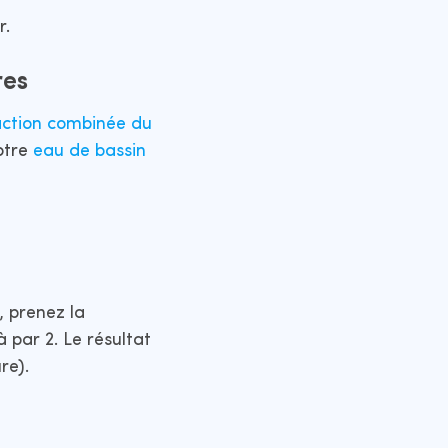
r.
res
’action combinée du
otre
eau de bassin
, prenez la
 par 2. Le résultat
re).