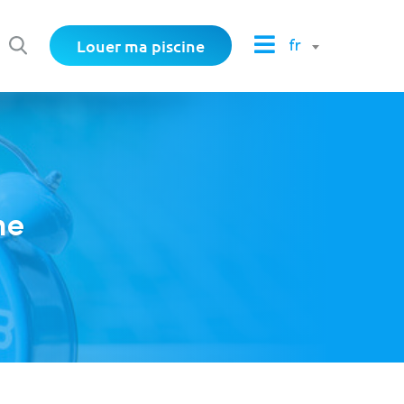
Louer ma piscine
fr
ne