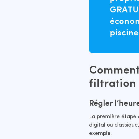
GRATU
économ
piscine
Comment r
filtration
Régler l’heur
La première étape c
digital ou classique,
exemple.