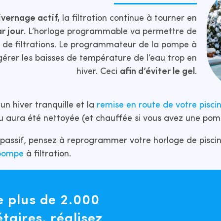
ivernage actif,
la filtration continue à tourner en
ar jour
. L’horloge programmable va permettre de
 de filtrations. Le programmateur de la pompe à
 gérer les baisses de température de l’eau trop en
hiver. Ceci
afin d’éviter le gel
.
un hiver tranquille et la
remise en route de votre pisci
au aura été nettoyée (et chauffée si vous avez une pom
passif, pensez à reprogrammer votre horloge de piscin
 pompe
à filtration.
plus de 2.000
taires, réalisez