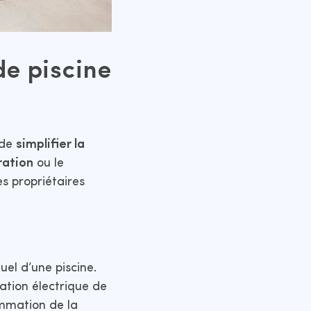
e piscine
 de
simplifier la
ration
ou le
es propriétaires
uel d’une piscine.
ation électrique de
ommation de la