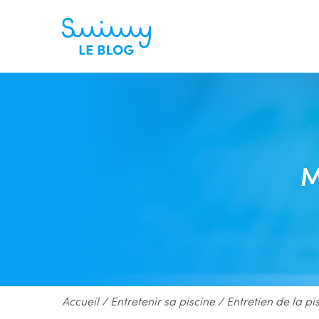
M
Accueil
/
Entretenir sa piscine
/
Entretien de la pi