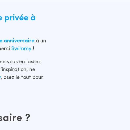
e privée à
e anniversaire
à un
merci
Swimmy
!
ne vous en lassez
inspiration, ne
y
, osez le tout pour
aire ?