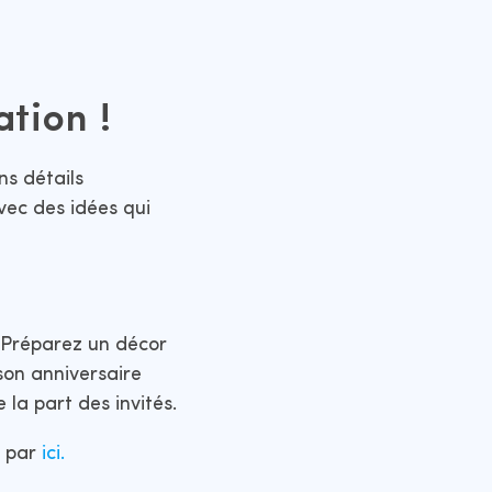
ation !
ns détails
vec des idées qui
? Préparez un décor
son anniversaire
la part des invités.
l par
ici.