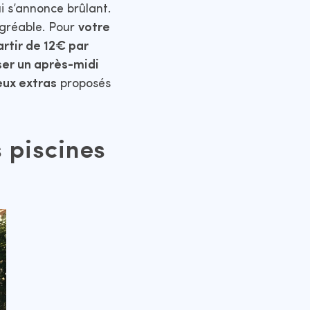
ui s’annonce brûlant.
agréable. Pour
votre
artir de 12€ par
er un après-midi
eux extras
proposés
s piscines