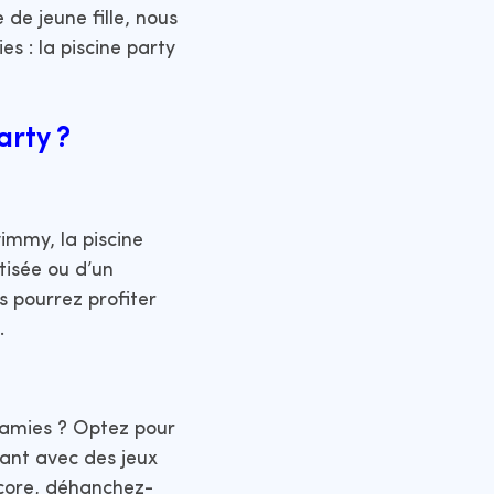
de jeune fille, nous
s : la piscine party
arty ?
wimmy, la piscine
atisée ou d’un
us pourrez profiter
.
 amies ? Optez pour
fant avec des jeux
ncore, déhanchez-