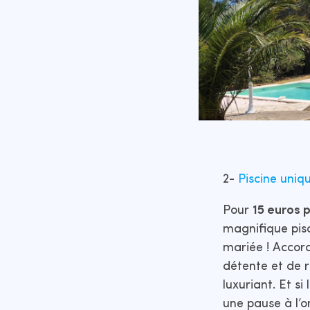
2-
Piscine uniq
Pour
15 euros 
magnifique pisc
mariée ! Acco
détente et de 
luxuriant. Et si 
une pause à l’o