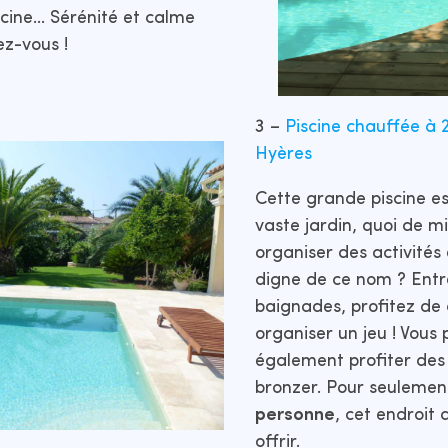
scine… Sérénité et calme
ez-vous !
3 –
Piscine chauffée à 
Hyères
Cette grande piscine e
vaste jardin, quoi de m
organiser des activités 
digne de ce nom ? Ent
baignades, profitez de
organiser un jeu ! Vous
également profiter des
bronzer. Pour seuleme
personne
, cet endroit 
offrir.