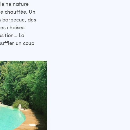
pleine nature
ne chauffée. Un
n barbecue, des
des chaises
osition… La
ouffler un coup