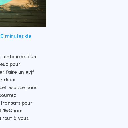
20 minutes de
st entourée d’un
ieux pour
et faire un evjf
re deux
 cet espace pour
 pourrez
 transats pour
nt
16€ par
a tout à vous