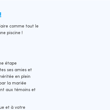
!
 faire comme tout le
une piscine !
ne étape
utes ses amies et
méritée en plein
par la mariée
nt aux témoins et
ue et à votre