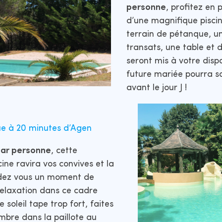
personne
, profitez en 
d’une magnifique pisci
terrain de pétanque, u
transats, une table et 
seront mis à votre disp
future mariée pourra s
avant le jour J !
ue à 20 minutes d’Agen
par personne
, cette
ine ravira vos convives et la
rdez vous un moment de
relaxation dans ce cadre
le soleil tape trop fort, faites
mbre dans la paillote au