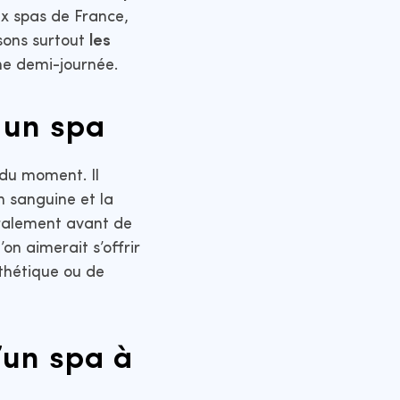
ux spas de France,
osons surtout
les
ne demi-journée.
r un spa
 du moment. Il
on sanguine et la
ralement avant de
’on aimerait s’offrir
sthétique ou de
’un spa à