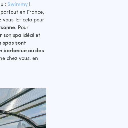
du :
Swimmy
!
 partout en France,
z vous. Et cela pour
rsonne
. Pour
ir son spa idéal et
s spas sont
un barbecue ou des
me chez vous, en