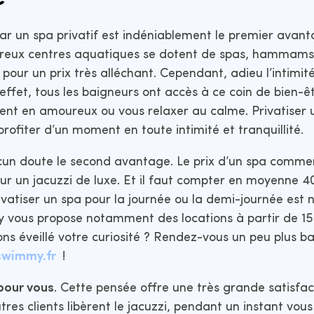
ar un spa privatif est indéniablement le premier avant
eux centres aquatiques se dotent de spas, hammams 
our un prix très alléchant. Cependant, adieu l’intimité 
 effet, tous les baigneurs ont accès à ce coin de bien-ê
nt en amoureux ou vous relaxer au calme. Privatiser u
rofiter d’un moment en toute intimité et tranquillité.
cun doute le second avantage. Le prix d’un spa comm
ur un jacuzzi de luxe. Et il faut compter en moyenne 
ivatiser un spa pour la journée ou la demi-journée est 
y vous propose notamment des locations à partir de 15
ns éveillé votre curiosité ? Rendez-vous un peu plus b
swimmy.fr
!
 pour vous
. Cette pensée offre une très grande satisfac
res clients libèrent le jacuzzi, pendant un instant vou