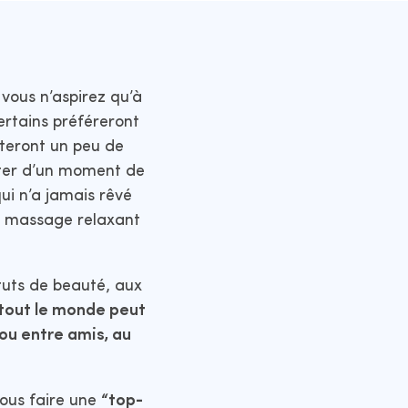
 vous n’aspirez qu’à
ertains préféreront
uteront un peu de
fiter d’un moment de
ui n’a jamais rêvé
un massage relaxant
ituts de beauté, aux
 tout le monde peut
 ou entre amis, au
ous faire une
“top-