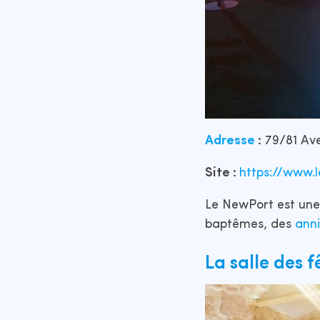
Adresse
:
79/81 Ave
Site :
https://www.
Le NewPort est une 
baptêmes, des
ann
La salle des f