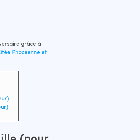
versaire grâce à
itée Phocéenne et
eur)
eur)
ille (pour